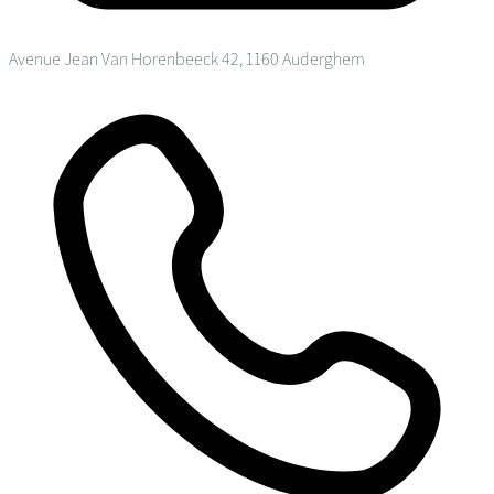
Avenue Jean Van Horenbeeck 42, 1160 Auderghem