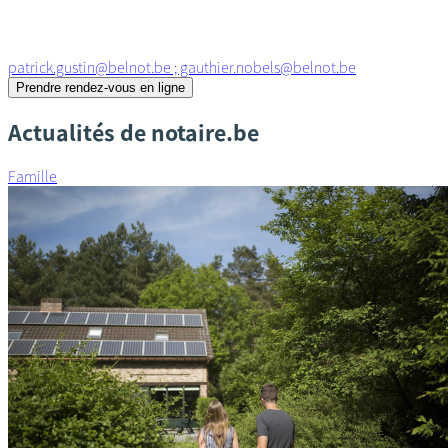
patrick.gustin@belnot.be ; gauthier.nobels@belnot.be
Prendre rendez-vous en ligne
Actualités de notaire.be
Famille