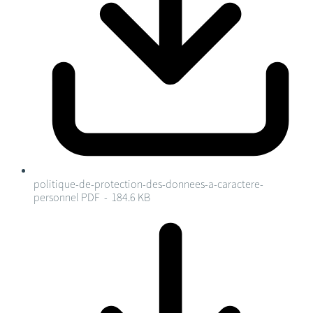
politique-de-protection-des-donnees-a-caractere-
personnel
PDF - 184.6 KB